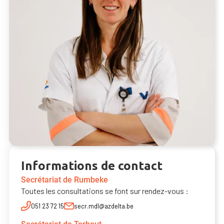
Informations de contact
Secrétariat de Rumbeke
Toutes les consultations se font sur rendez-vous :
051 23 72 15
secr.mdl@azdelta.be
Dr. Sofie De Meulder