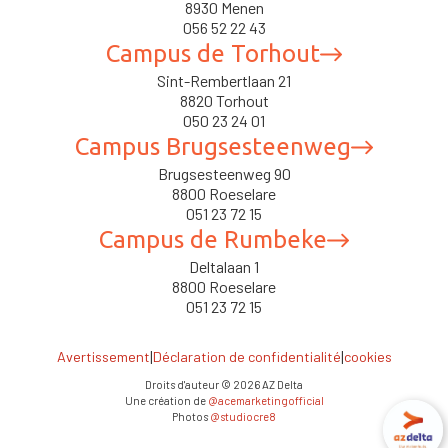
8930 Menen
056 52 22 43
Campus de Torhout
Sint-Rembertlaan 21
8820 Torhout
050 23 24 01
Campus Brugsesteenweg
Brugsesteenweg 90
8800 Roeselare
051 23 72 15
Campus de Rumbeke
Deltalaan 1
8800 Roeselare
051 23 72 15
|
|
Avertissement
Déclaration de confidentialité
cookies
Droits d'auteur ©
2026
AZ Delta
Une création de
@acemarketingofficial
Photos
@studiocre8