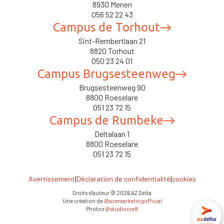
8930 Menen
056 52 22 43
Campus de Torhout
Sint-Rembertlaan 21
8820 Torhout
050 23 24 01
Campus Brugsesteenweg
Brugsesteenweg 90
8800 Roeselare
051 23 72 15
Campus de Rumbeke
Deltalaan 1
8800 Roeselare
051 23 72 15
|
|
Avertissement
Déclaration de confidentialité
cookies
Droits d'auteur ©
2026
AZ Delta
Une création de
@acemarketingofficial
Photos
@studiocre8