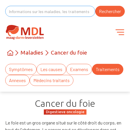
Maladies
Cancer du foie
Symptômes
Les causes
Examens
Traitements
Annexes
Médecins traitants
Cancer du foie
Digestieve oncologie
Le foie est un gros organe situé sur le côté droit du corps, en
haut de l'abdomen. Le cancer peut se développer dans cet