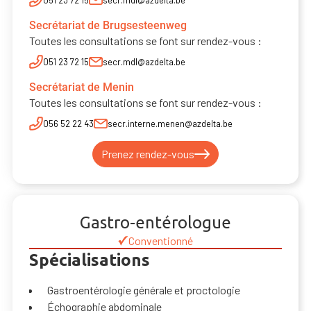
051 23 72 15
secr.mdl@azdelta.be
Dr Pieter Vandecandelaere
Secrétariat de Brugsesteenweg
Toutes les consultations se font sur rendez-vous :
051 23 72 15
secr.mdl@azdelta.be
Secrétariat de Menin
Toutes les consultations se font sur rendez-vous :
056 52 22 43
secr.interne.menen@azdelta.be
Prenez rendez-vous
Gastro-entérologue
Conventionné
Spécialisations
Gastroentérologie générale et proctologie
Échographie abdominale