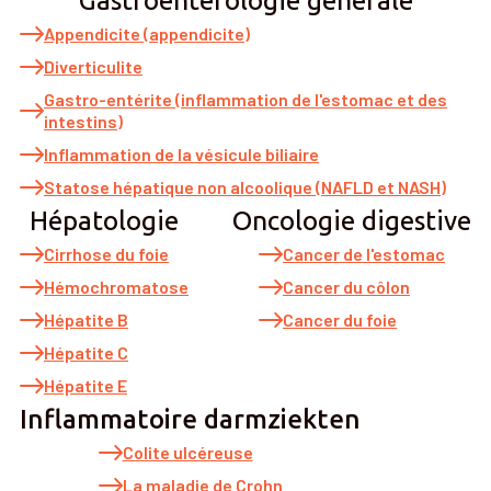
Gastroentérologie générale
Appendicite (appendicite)
Diverticulite
Gastro-entérite (inflammation de l'estomac et des
intestins)
Inflammation de la vésicule biliaire
Statose hépatique non alcoolique (NAFLD et NASH)
Hépatologie
Oncologie digestive
Cirrhose du foie
Cancer de l'estomac
Hémochromatose
Cancer du côlon
Hépatite B
Cancer du foie
Hépatite C
Hépatite E
Inflammatoire darmziekten
Colite ulcéreuse
La maladie de Crohn