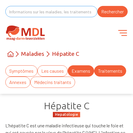
Maladies
Hépatite C
Symptômes
Les causes
Examens
Traitements
Annexes
Médecins traitants
Hépatite C
Hepatologie
L'hépatite C est une maladie infectieuse qui touche le foie et
qui est causée par le virus de l'hépatite C (VHC). L'infection se