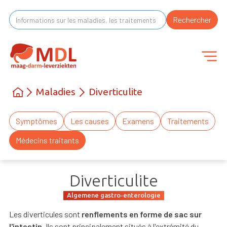
Maladies
Diverticulite
Symptômes
Les causes
Examens
Traitements
Médecins traitants
Diverticulite
Algemene gastro-enterologie
Les diverticules sont
renflements en forme de sac sur
l'intestin
. Ils sont principalement situés à l'extrémité du