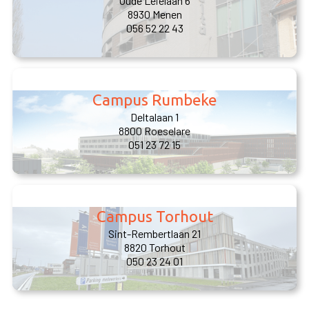
Oude Leielaan 6
8930 Menen
056 52 22 43
Campus Rumbeke
Deltalaan 1
8800 Roeselare
051 23 72 15
Campus Torhout
Sint-Rembertlaan 21
8820 Torhout
050 23 24 01