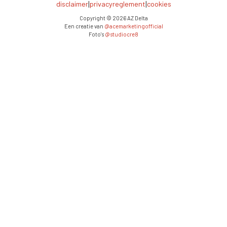
|
|
disclaimer
privacyreglement
cookies
Copyright ©
2026
AZ Delta
Een creatie van
@acemarketingofficial
Foto's
@studiocre8