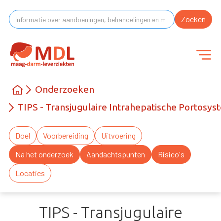
Onderzoeken
TIPS - Transjugulaire Intrahepatische Portosys
Doel
Voorbereiding
Uitvoering
Na het onderzoek
Aandachtspunten
Risico's
Locaties
TIPS - Transjugulaire