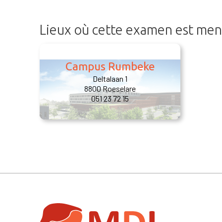
Lieux où cette examen est me
Campus Rumbeke
Deltalaan 1
8800 Roeselare
051 23 72 15