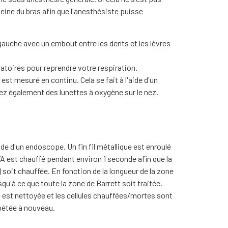
veine du bras afin que l'anesthésiste puisse
 gauche avec un embout entre les dents et les lèvres
ratoires pour reprendre votre respiration.
 est mesuré en continu. Cela se fait à l'aide d'un
rez également des lunettes à oxygène sur le nez.
ide d'un endoscope. Un fin fil métallique est enroulé
RFA est chauffé pendant environ 1 seconde afin que la
soit chauffée. En fonction de la longueur de la zone
squ'à ce que toute la zone de Barrett soit traitée.
tée est nettoyée et les cellules chauffées/mortes sont
épétée à nouveau.