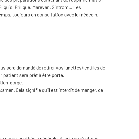
liquis, Brilique, Marevan, Sintrom... Les
temps, toujours en consultation avec le médecin.
us sera demandé de retirer vos lunettes/lentilles de
r patient sera prêt à être porté.
tien-gorge.
amen. Cela signifie qu'il est interdit de manger, de
ie sous anesthésie générale. Si cela ne s'est pas