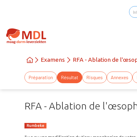
Examens
RFA - Ablation de l'œs
Préparation
Résultat
Risques
Annexes
RFA - Ablation de l'œsop
Rumbeke
Il y a eu une modification du tissu œsophagien de vot