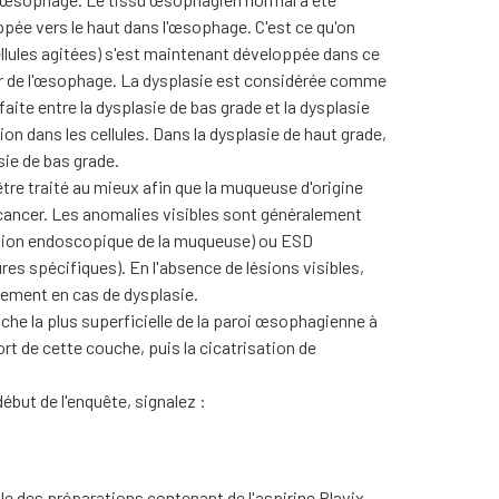
pée vers le haut dans l'œsophage. C'est ce qu'on
cellules agitées) s'est maintenant développée dans ce
ncer de l'œsophage. La dysplasie est considérée comme
aite entre la dysplasie de bas grade et la dysplasie
ion dans les cellules. Dans la dysplasie de haut grade,
asie de bas grade.
tre traité au mieux afin que la muqueuse d'origine
 un cancer. Les anomalies visibles sont généralement
ction endoscopique de la muqueuse) ou ESD
s spécifiques). En l'absence de lésions visibles,
tement en cas de dysplasie.
che la plus superficielle de la paroi œsophagienne à
rt de cette couche, puis la cicatrisation de
ébut de l'enquête, signalez :
 des préparations contenant de l'aspirine Plavix,