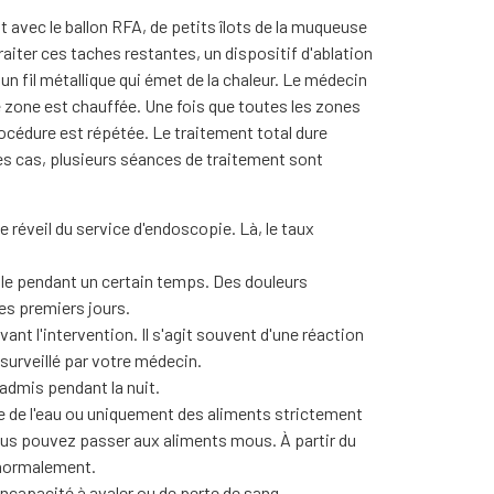
t avec le ballon RFA, de petits îlots de la muqueuse
aiter ces taches restantes, un dispositif d'ablation
n fil métallique qui émet de la chaleur. Le médecin
te zone est chauffée. Une fois que toutes les zones
rocédure est répétée. Le traitement total dure
es cas, plusieurs séances de traitement sont
e réveil du service d'endoscopie. Là, le taux
ble pendant un certain temps. Des douleurs
es premiers jours.
vant l'intervention. Il s'agit souvent d'une réaction
 surveillé par votre médecin.
admis pendant la nuit.
ue de l'eau ou uniquement des aliments strictement
 vous pouvez passer aux aliments mous. À partir du
 normalement.
'incapacité à avaler ou de perte de sang