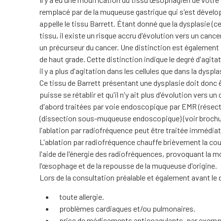
remplacé par de la muqueuse gastrique qui s'est dévelop
appelle le tissu Barrett. Étant donné que la dysplasie (
tissu, il existe un risque accru d'évolution vers un ca
un précurseur du cancer. Une distinction est également f
de haut grade. Cette distinction indique le degré d'agitat
il y a plus d'agitation dans les cellules que dans la dyspl
Ce tissu de Barrett présentant une dysplasie doit donc ê
puisse se rétablir et qu'il n'y ait plus d'évolution vers
d'abord traitées par voie endoscopique par EMR (rése
(dissection sous-muqueuse endoscopique) (voir brochure
l'ablation par radiofréquence peut être traitée immédia
L'ablation par radiofréquence chauffe brièvement la cou
l'aide de l'énergie des radiofréquences, provoquant la mo
l'œsophage et de la repousse de la muqueuse d'origine.
Lors de la consultation préalable et également avant le d
toute allergie.
problèmes cardiaques et/ou pulmonaires.
prise de médicaments anticoagulants, par exemple