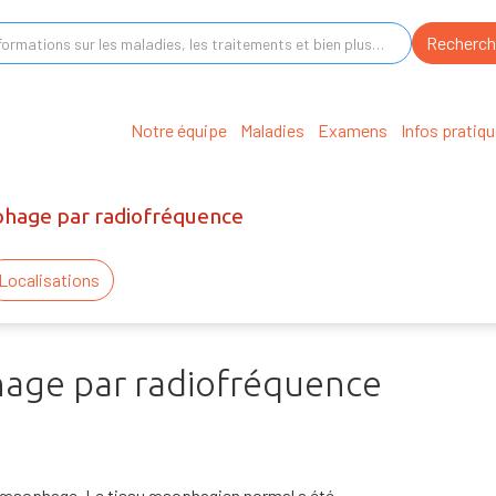
Notre équipe
Maladies
Examens
Infos pratiq
ophage par radiofréquence
Localisations
hage par radiofréquence
re œsophage. Le tissu œsophagien normal a été