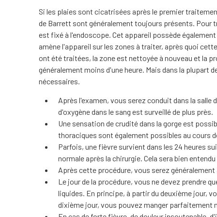
Si les plaies sont cicatrisées après le premier traitemen
de Barrett sont généralement toujours présents. Pour tr
est fixé à l'endoscope. Cet appareil possède également u
amène l'appareil sur les zones à traiter, après quoi cet
ont été traitées, la zone est nettoyée à nouveau et la p
généralement moins d'une heure. Mais dans la plupart d
nécessaires.
Après l'examen, vous serez conduit dans la salle d
d'oxygène dans le sang est surveillé de plus près.
Une sensation de crudité dans la gorge est possi
thoraciques sont également possibles au cours d
Parfois, une fièvre survient dans les 24 heures sui
normale après la chirurgie. Cela sera bien entendu
Après cette procédure, vous serez généralement 
Le jour de la procédure, vous ne devez prendre q
liquides. En principe, à partir du deuxième jour,
dixième jour, vous pouvez manger parfaitement
En cas de forte fièvre, de douleur insoutenable, d