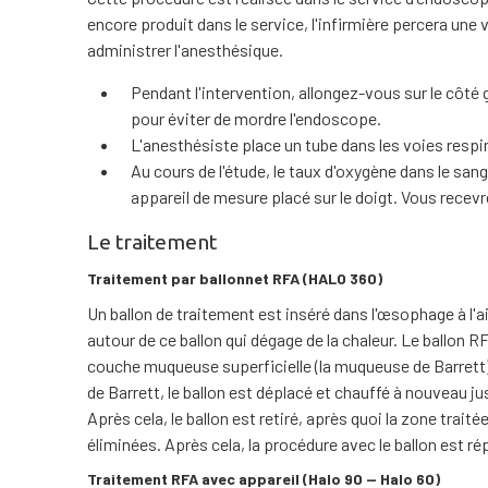
encore produit dans le service, l'infirmière percera une 
administrer l'anesthésique.
Pendant l'intervention, allongez-vous sur le côté
pour éviter de mordre l'endoscope.
L'anesthésiste place un tube dans les voies respi
Au cours de l'étude, le taux d'oxygène dans le sang
appareil de mesure placé sur le doigt. Vous recev
Le traitement
Traitement par ballonnet RFA (HALO 360)
Un ballon de traitement est inséré dans l'œsophage à l'a
autour de ce ballon qui dégage de la chaleur. Le ballon 
couche muqueuse superficielle (la muqueuse de Barrett) 
de Barrett, le ballon est déplacé et chauffé à nouveau ju
Après cela, le ballon est retiré, après quoi la zone trai
éliminées. Après cela, la procédure avec le ballon est r
Traitement RFA avec appareil (Halo 90 — Halo 60)