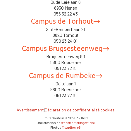
Oude Leielaan 6
8930 Menen
056 52 22 43
Campus de Torhout
Sint-Rembertlaan 21
8820 Torhout
050 23 24 01
Campus Brugsesteenweg
Brugsesteenweg 90
8800 Roeselare
051 23 72 15
Campus de Rumbeke
Deltalaan 1
8800 Roeselare
051 23 72 15
|
|
Avertissement
Déclaration de confidentialité
cookies
Droits d'auteur ©
2026
AZ Delta
Une création de
@acemarketingofficial
Photos
@studiocre8