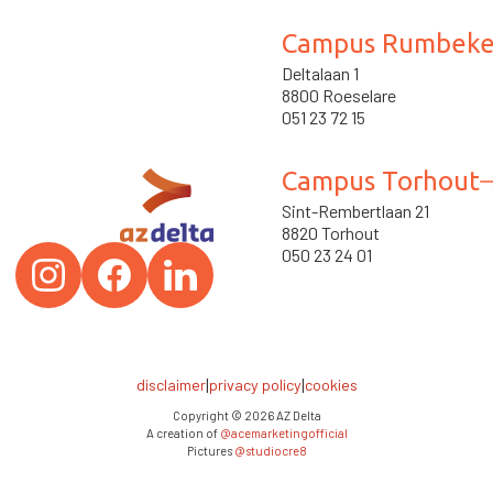
Campus Rumbek
Deltalaan 1
8800 Roeselare
051 23 72 15
Campus Torhout
Sint-Rembertlaan 21
8820 Torhout
050 23 24 01
|
|
disclaimer
privacy policy
cookies
Copyright ©
2026
AZ Delta
A creation of
@acemarketingofficial
Pictures
@studiocre8