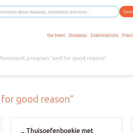
Our team
Diseases
Examinations
Pract
ovement program “and for good reason”
for good reason”
Thuisoefenboekje met