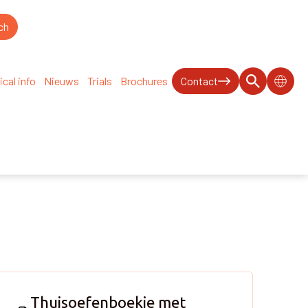
ical info
Nieuws
Trials
Brochures
Contact
Thuisoefenboekje met