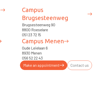
e
Campus
Brugsesteenweg
Brugsesteenweg 90
8800 Roeselare
051 23 72 15
Campus Menen
Oude Leielaan 6
8930 Menen
056 52 22 43
Make an appointment
Contact us