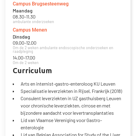
Campus Brugsesteenweg
Maandag
08.30
-
11.30
ambulante onderzoeken
Campus Menen
Dinsdag
09.00
-
12.00
Om de 2 weken ambulante endoscopische onderzoeken en
raadpleging
14.00
-
17.00
Om de 2 weken
Curriculum
Arts en internist-gastro-enteroloog KU Leuven
Specialisatie leverziekten in Rijsel, Frankrijk (2018)
Consulent leverziekten in UZ gasthuisberg Leuven
voor chronische leverziekten, cirrose en met
bijzondere aandacht voor levertransplantaties
Lid van Vlaamse Vereniging voor Gastro-
enterologie
Lid van Belgian Association for Study of the Liver