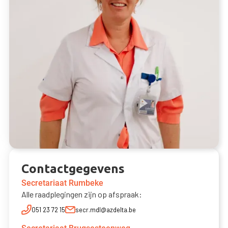
Contactgegevens
Secretariaat Rumbeke
Alle raadplegingen zijn op afspraak:
051 23 72 15
secr.mdl@azdelta.be
Dr. Charlotte De Vloo