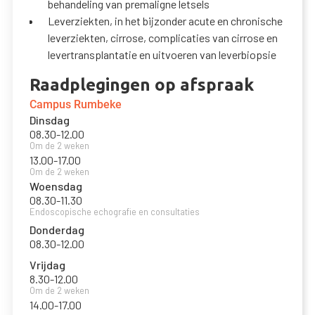
behandeling van premaligne letsels
Leverziekten, in het bijzonder acute en chronische
leverziekten, cirrose, complicaties van cirrose en
levertransplantatie en uitvoeren van leverbiopsie
Raadplegingen op afspraak
Campus Rumbeke
Dinsdag
08.30
-
12.00
Om de 2 weken
13.00
-
17.00
Om de 2 weken
Woensdag
08.30
-
11.30
Endoscopische echografie en consultaties
Donderdag
08.30
-
12.00
Vrijdag
8.30
-
12.00
Om de 2 weken
14.00
-
17.00